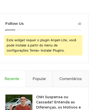
Follow Us
Este widget requer o plugin Arqam Lite, você
pode instalar a partir do menu de
configurações Tema> Instalar Plugins.
Recente
Popular
Comentários
CNH Suspensa ou
Cassada? Entenda as
Diferenças, os Motivos e