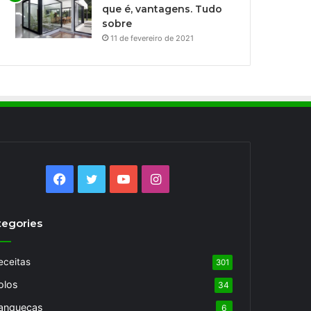
que é, vantagens. Tudo
sobre
11 de fevereiro de 2021
Facebook
Twitter
YouTube
Instagram
tegories
eceitas
301
olos
34
anquecas
6