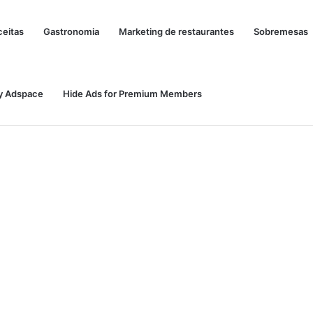
ceitas
Gastronomia
Marketing de restaurantes
Sobremesas
y Adspace
Hide Ads for Premium Members
Nunca Diga Nunca: Por Que Ter uma Arma de Fogo Pode se Tornar uma Necessidade em Diferentes Momentos da Vida
Web Stories
Google 