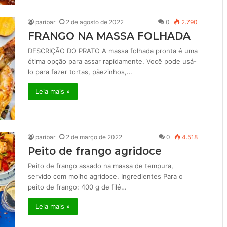
paribar
2 de agosto de 2022
0
2.790
FRANGO NA MASSA FOLHADA
DESCRIÇÃO DO PRATO A massa folhada pronta é uma
ótima opção para assar rapidamente. Você pode usá-
lo para fazer tortas, pãezinhos,…
Leia mais »
paribar
2 de março de 2022
0
4.518
Peito de frango agridoce
Peito de frango assado na massa de tempura,
servido com molho agridoce. Ingredientes Para o
peito de frango: 400 g de filé…
Leia mais »