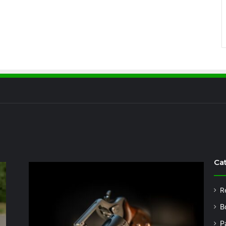
Ca
R
B
P