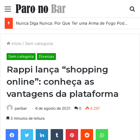
Menu
P
p
Nunca Diga Nunca: Por Que Ter uma Arma de Fogo Pode se Tornar uma Necessidade em Diferentes Momentos da Vida
Início
/
Sem categoria
Sem categoria
Diversas
Rappi lança “shopping
online”: conheça as
vantagens da plataforma
paribar
6 de agosto de 2021
0
4.297
3 minutos de leitura
Facebook
Twitter
Linkedin
Tumblr
Pinterest
Reddit
WhatsApp