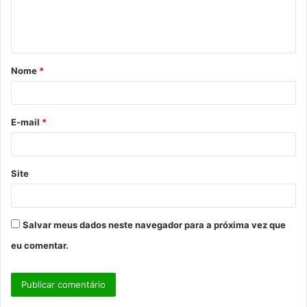
n
t
á
Nome
*
r
i
o
E-mail
*
*
Site
Salvar meus dados neste navegador para a próxima vez que
eu comentar.