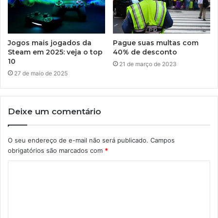
Jogos mais jogados da
Pague suas multas com
Steam em 2025: veja o top
40% de desconto
10
21 de março de 2023
27 de maio de 2025
Deixe um comentário
O seu endereço de e-mail não será publicado.
Campos
obrigatórios são marcados com
*
C
o
m
e