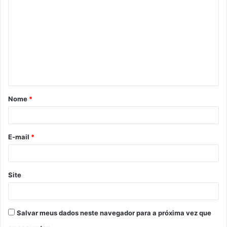
o
m
e
n
t
á
Nome
*
r
i
o
E-mail
*
*
Site
Salvar meus dados neste navegador para a próxima vez que