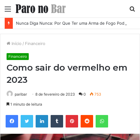
Menu
P
p
Nunca Diga Nunca: Por Que Ter uma Arma de Fogo Pode se Tornar uma Necessidade em Diferentes Momentos da Vida
Início
/
Financeiro
Financeiro
Como sair do vermelho em
2023
paribar
8 de fevereiro de 2023
0
753
1 minuto de leitura
Facebook
Twitter
Linkedin
Tumblr
Pinterest
Reddit
WhatsApp