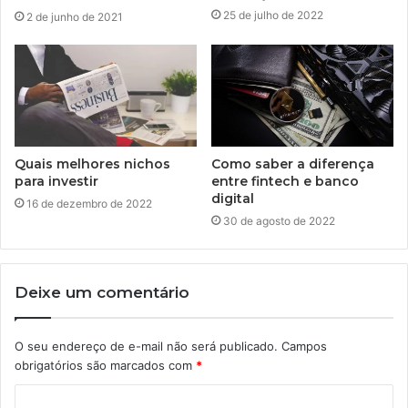
25 de julho de 2022
2 de junho de 2021
Quais melhores nichos
Como saber a diferença
para investir
entre fintech e banco
digital
16 de dezembro de 2022
30 de agosto de 2022
Deixe um comentário
O seu endereço de e-mail não será publicado.
Campos
obrigatórios são marcados com
*
C