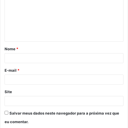
m
e
n
t
á
Nome
*
r
i
o
E-mail
*
*
Site
Salvar meus dados neste navegador para a próxima vez que
eu comentar.