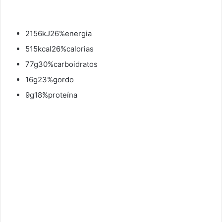
2156kJ26%energia
515kcal26%calorias
77g30%carboidratos
16g23%gordo
9g18%proteína