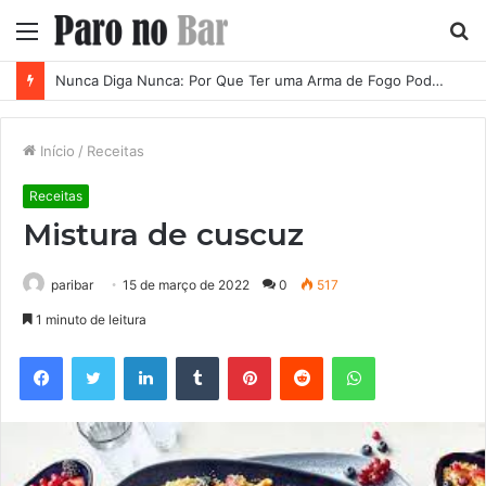
Menu
P
p
Nunca Diga Nunca: Por Que Ter uma Arma de Fogo Pode se Tornar uma Necessidade em Diferentes Momentos da Vida
Início
/
Receitas
Receitas
Mistura de cuscuz
paribar
15 de março de 2022
0
517
1 minuto de leitura
Facebook
Twitter
Linkedin
Tumblr
Pinterest
Reddit
WhatsApp