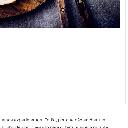
equenos experimentos. Então, por que não encher um
o lombo de porco assado para obter um aroma picante