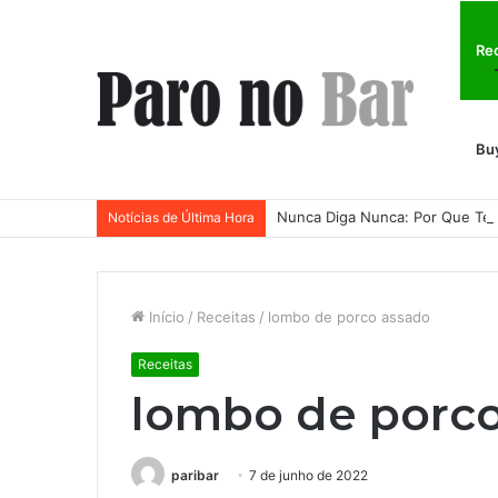
Re
Bu
Notícias de Última Hora
Início
/
Receitas
/
lombo de porco assado
Receitas
lombo de porc
paribar
7 de junho de 2022