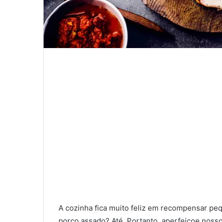
A cozinha fica muito feliz em recompensar p
porco assado? Até. Portanto, aperfeiçoe noss