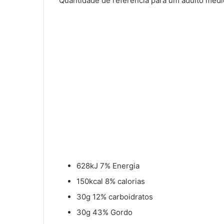
Quantidade de referência para um adulto médio
628kJ 7% Energia
150kcal 8% calorias
30g 12% carboidratos
30g 43% Gordo