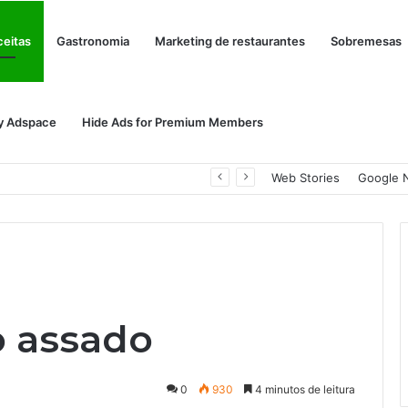
ceitas
Gastronomia
Marketing de restaurantes
Sobremesas
y Adspace
Hide Ads for Premium Members
Nunca Diga Nunca: Por Que Ter uma Arma de Fogo Pode se Tornar uma Necessidade em Diferentes Momentos da Vida
Web Stories
Google 
o assado
0
930
4 minutos de leitura