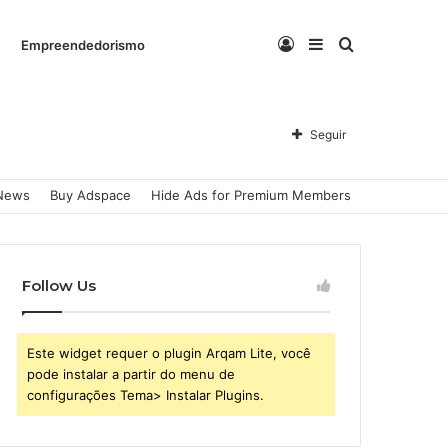
Entrar
Barra
Procurar
Empreendedorismo
Lateral
por
Seguir
News
Buy Adspace
Hide Ads for Premium Members
Follow Us
Este widget requer o plugin Arqam Lite, você
pode instalar a partir do menu de
configurações Tema> Instalar Plugins.