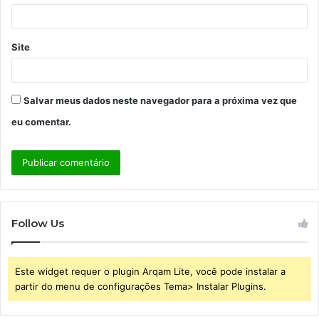
*
Site
Salvar meus dados neste navegador para a próxima vez que
eu comentar.
Follow Us
Este widget requer o plugin Arqam Lite, você pode instalar a
partir do menu de configurações Tema> Instalar Plugins.