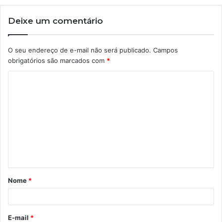
Deixe um comentário
O seu endereço de e-mail não será publicado.
Campos
obrigatórios são marcados com
*
C
o
m
e
n
t
á
Nome
*
r
i
o
E-mail
*