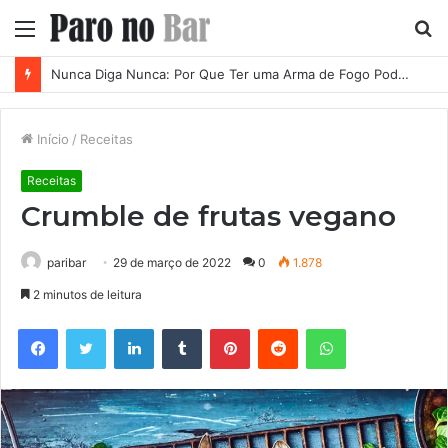
Menu
P
p
Nunca Diga Nunca: Por Que Ter uma Arma de Fogo Pode se Tornar uma Necessidade em Diferentes Momentos da Vida
Início
/
Receitas
Receitas
Crumble de frutas vegano
paribar
29 de março de 2022
0
1.878
2 minutos de leitura
Facebook
Twitter
Linkedin
Tumblr
Pinterest
Reddit
WhatsApp