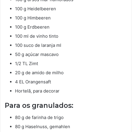
100 g Heidelbeeren
100 g Himbeeren
100 g Erdbeeren
100 ml de vinho tinto
100 suco de laranja ml
50 g açúcar mascavo
1/2 TL Zimt
20 g de amido de milho
4 EL Orangensaft
Hortelã, para decorar
Para os granulados:
80 g de farinha de trigo
80 g Haselnuss, gemahlen