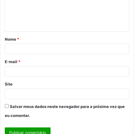
e
n
t
á
Nome
*
r
i
o
E-mail
*
*
Site
Salvar meus dados neste navegador para a próxima vez que
eu comentar.