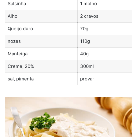
Salsinha
1 molho
Alho
2 cravos
Queijo duro
70g
nozes
110g
Manteiga
40g
Creme, 20%
300ml
sal, pimenta
provar