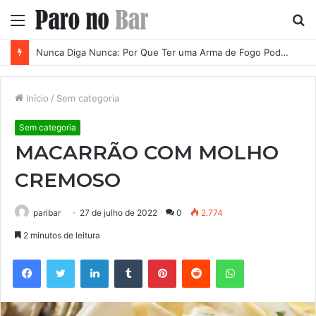
Menu
P
p
Nunca Diga Nunca: Por Que Ter uma Arma de Fogo Pode se Tornar uma Necessidade em Diferentes Momentos da Vida
Início
/
Sem categoria
Sem categoria
MACARRÃO COM MOLHO
CREMOSO
paribar
27 de julho de 2022
0
2.774
2 minutos de leitura
Facebook
Twitter
Linkedin
Tumblr
Pinterest
Reddit
WhatsApp