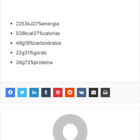
2253kJ27%energia
538kcal27%calorias
48g18%carboidratos
22g31%gordo
36g72%proteína