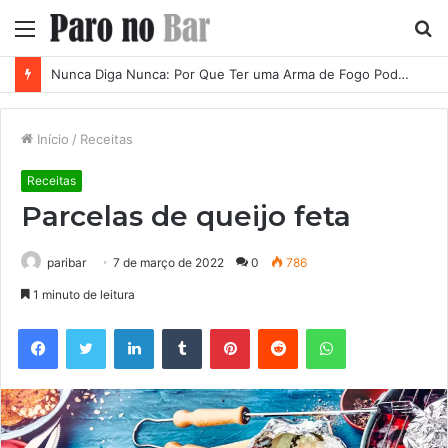
Menu
P
p
Nunca Diga Nunca: Por Que Ter uma Arma de Fogo Pode se Tornar uma Necessidade em Diferentes Momentos da Vida
Início
/
Receitas
Receitas
Parcelas de queijo feta
paribar
7 de março de 2022
0
786
1 minuto de leitura
Facebook
Twitter
Linkedin
Tumblr
Pinterest
Reddit
WhatsApp