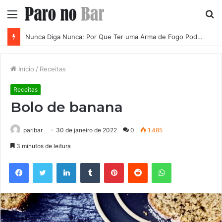
Menu
P
p
Nunca Diga Nunca: Por Que Ter uma Arma de Fogo Pode se Tornar uma Necessidade em Diferentes Momentos da Vida
Início
/
Receitas
Receitas
Bolo de banana
paribar
30 de janeiro de 2022
0
1.485
3 minutos de leitura
Facebook
Twitter
Linkedin
Tumblr
Pinterest
Reddit
WhatsApp