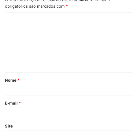
obrigatórios são marcados com
*
C
o
m
e
n
t
á
Nome
*
r
i
o
E-mail
*
*
Site