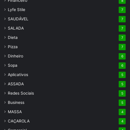
Financeiro
8
Lyfe Stile
7
SAUDÁVEL
7
SALADA
7
Dieta
7
Pizza
7
Dinheiro
6
Sopa
6
Aplicativos
5
ASSADA
5
Redes Sociais
5
Business
5
MASSA
4
CAÇAROLA
4