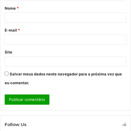
á
Nome
*
r
i
o
E-mail
*
*
Site
Salvar meus dados neste navegador para a próxima vez que
eu comentar.
Follow Us