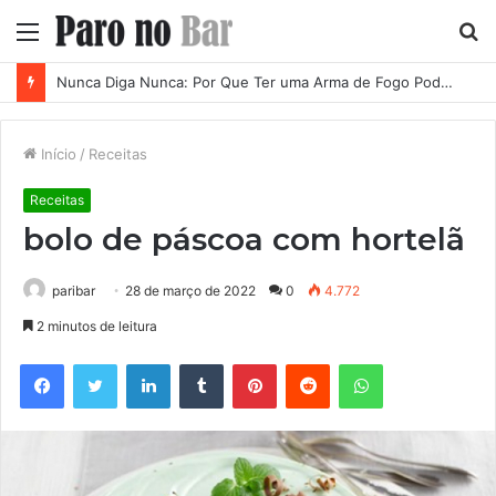
Menu
P
p
Nunca Diga Nunca: Por Que Ter uma Arma de Fogo Pode se Tornar uma Necessidade em Diferentes Momentos da Vida
Início
/
Receitas
Receitas
bolo de páscoa com hortelã
paribar
28 de março de 2022
0
4.772
2 minutos de leitura
Facebook
Twitter
Linkedin
Tumblr
Pinterest
Reddit
WhatsApp