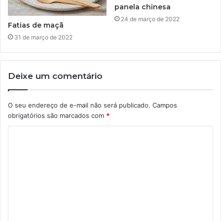
panela chinesa
24 de março de 2022
Fatias de maçã
31 de março de 2022
Deixe um comentário
O seu endereço de e-mail não será publicado.
Campos
obrigatórios são marcados com
*
C
o
m
e
n
t