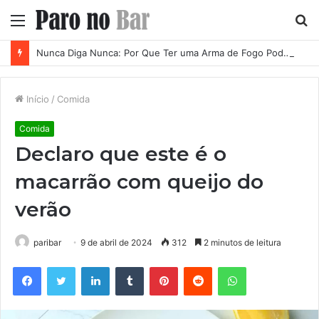
Menu
P
p
Nunca Diga Nunca: Por Que Ter uma Arma de Fogo Pode se Tornar uma Necessidade em Diferentes Momentos da Vida
Início
/
Comida
Comida
Declaro que este é o
macarrão com queijo do
verão
paribar
9 de abril de 2024
312
2 minutos de leitura
Facebook
Twitter
Linkedin
Tumblr
Pinterest
Reddit
WhatsApp